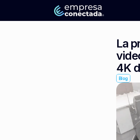
La pr
vide
4K d
Blog