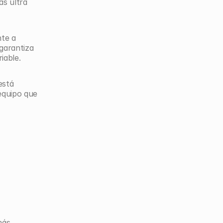
s ultra 
te a 
garantiza 
iable.
stá 
quipo que 
ás 