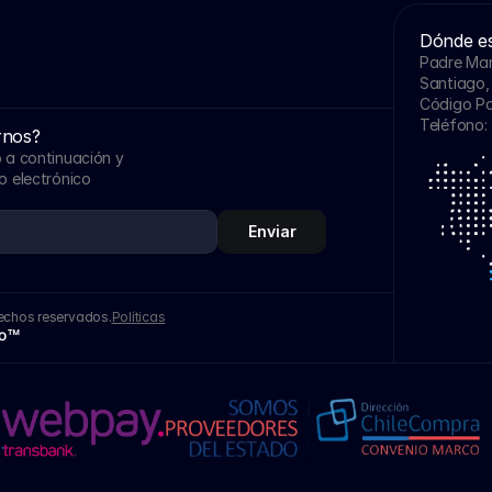
Dónde e
Padre Mari
Santiago, 
Código Po
Teléfono: 
rnos?
 a continuación y 
 electrónico 
Enviar
echos reservados.
Políticas
io™