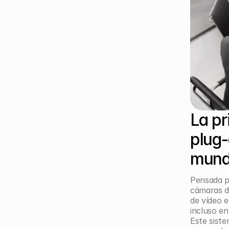
La pr
plug-
mundo 
Pensada pa
cámaras d
de vídeo e
incluso en
Este siste