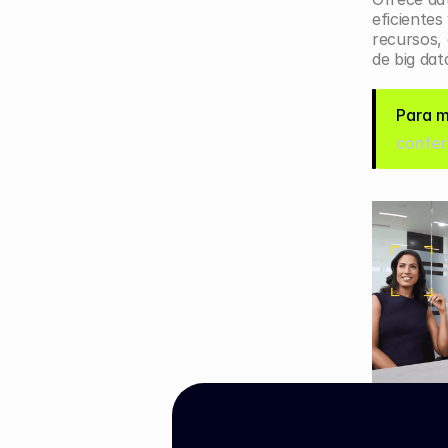
eficientes 
recursos, 
de big dat
Para m
confer