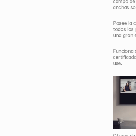
campo de v
anchas so
Posee la c
todos los 
una gran e
Funciona c
certificad
use.
Ofrece dat