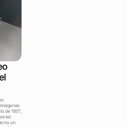
o 
l 
s 
imágenes 
a de 180°, 
pared.
iona un 