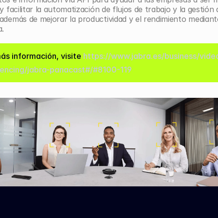
y facilitar la automatización de flujos de trabajo y la gestión d
además de mejorar la productividad y el rendimiento mediante 
a.
ás información, visite 
https://www.jabra.es/business/vide
encing/jabra-panacast#/#8100-119