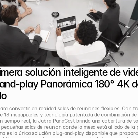
imera solución inteligente de vide
and-play Panorámica 180° 4K de
            
ra convertir en realidad salas de reuniones flexibles. Con tre
e 13 megapíxeles y tecnología patentada de combinación de 
n tiempo real, la Jabra PanaCast brinda una cobertura de sal
 pequeñas salas de reunión donde la mesa está al lado de la 
ma es la única solución plug-and-play disponible que proporc