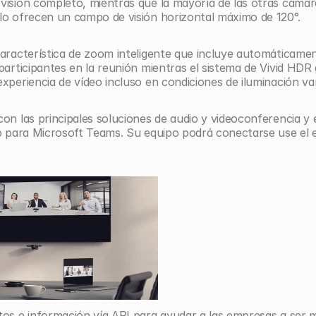
isión completo, mientras que la mayoría de las otras cámara
lo ofrecen un campo de visión horizontal máximo de 120°.
aracterística de zoom inteligente que incluye automáticamen
participantes en la reunión mientras el sistema de Vivid HDR 
xperiencia de vídeo incluso en condiciones de iluminación var
on las principales soluciones de audio y videoconferencia y e
o para Microsoft Teams. Su equipo podrá conectarse use el e
os e información vía API para ayudar a las empresas a ser m