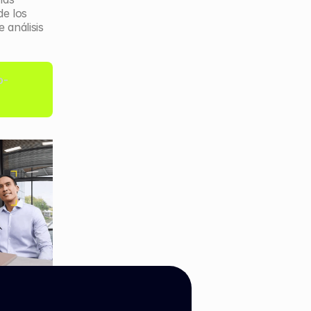
e los 
análisis 
o-