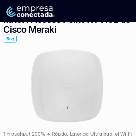
MR57: Access Point Wi-Fi6E de 
Cisco Meraki
Blog
Throughput 200% + Rápido, Latencia Ultra baja, el Wi-Fi 