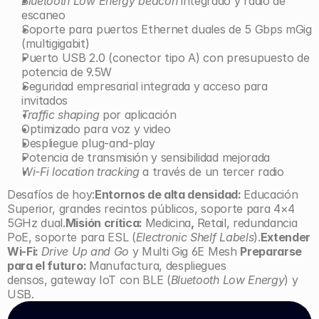
Bluetooth Low Energy beacon
 integrado y radio de 
escaneo
Soporte para puertos Ethernet duales de 5 Gbps mGig 
(multigigabit)
Puerto USB 2.0 (conector tipo A) con presupuesto de 
potencia de 9.5W
Seguridad empresarial integrada y acceso para 
invitados
Traffic shaping
 por aplicación
Optimizado para voz y video
Despliegue plug-and-play
Potencia de transmisión y sensibilidad mejorada
Wi-Fi location
tracking
 a través de un tercer radio
Desafíos de hoy:
Entornos de alta densidad: 
Educación 
Superior, grandes recintos públicos, soporte para 4×4 
5GHz dual.
Misión crítica: 
Medicina
, 
Retail, redundancia 
PoE, soporte para ESL (
Electronic Shelf Labels
).
Extender 
Wi-Fi: 
Drive Up and Go
 y Multi Gig 6E Mesh 
Prepararse 
para el futuro: 
Manufactura, despliegues 
densos, gateway IoT con BLE (
Bluetooth Low Energy
) y 
USB.