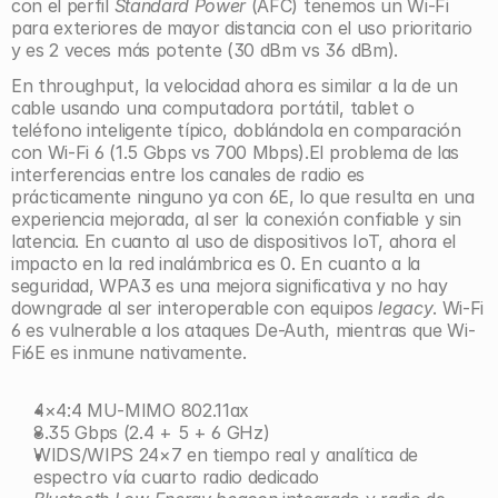
con el perfil 
Standard Power
 (AFC) tenemos un Wi-Fi 
para exteriores de mayor distancia con el uso prioritario 
y es 2 veces más potente (30 dBm vs 36 dBm). 
En throughput, la velocidad ahora es similar a la de un 
cable usando una computadora portátil, tablet o 
teléfono inteligente típico, doblándola en comparación 
con Wi-Fi 6 (1.5 Gbps vs 700 Mbps).El problema de las 
interferencias entre los canales de radio es 
prácticamente ninguno ya con 6E, lo que resulta en una 
experiencia mejorada, al ser la conexión confiable y sin 
latencia. En cuanto al uso de dispositivos IoT, ahora el 
impacto en la red inalámbrica es 0. En cuanto a la 
seguridad, WPA3 es una mejora significativa y no hay 
downgrade al ser interoperable con equipos 
legacy
. Wi-Fi 
6 es vulnerable a los ataques De-Auth, mientras que Wi-
Fi6E es inmune nativamente.
4×4:4 MU-MIMO 802.11ax
8.35 Gbps (2.4 + 5 + 6 GHz)
WIDS/WIPS 24×7 en tiempo real y analítica de 
espectro vía cuarto radio dedicado