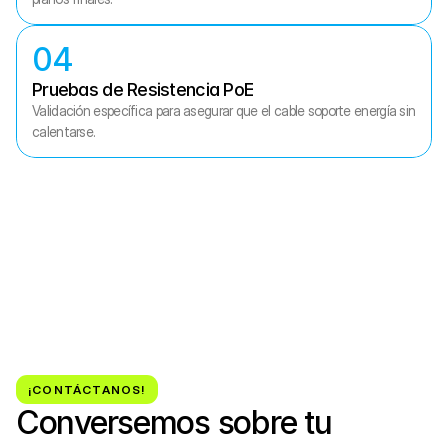
04
Pruebas de Resistencia PoE
Validación específica para asegurar que el cable soporte energía sin 
calentarse.
Dell
Fortinet
Apple
Teamviewer
Cisco
Progress
Adobe
Vertiv
HP
Eaton
Rittal
Hamina
¡CONTÁCTANOS!
Conversemos sobre tu